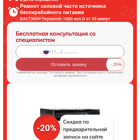
Ремонт силовой части источника
бесперебойного питания
БАСТИОН Teplocom-1000 исп.D от 35 минут
Бесплатная консультация со
специалистом
Оставить заявку
Нажимая на кнопку "Оставить заявку" Вы соглашаетесь c
политикой
конфиденциальности
Скидка по
-20%
предварительной
записи на сайте